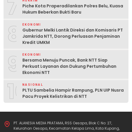
7
HUKRIM
Piche Kota Praperadilankan Polres Belu, Kuasa
Hukum Beberkan Bukti Baru
8
EKONOMI
Gubernur Melki Lantik Direksi dan Komisaris PT
Jamkrida NTT, Dorong Perluasan Penjaminan
Kredit UMKM
9
EKONOMI
Bersama Menuju Puncak, Bank NTT Siap
Perkuat Layanan dan Dukung Pertumbuhan
Ekonomi NTT
10
NASIONAL
PLTU Sambelia Hampir Rampung, PLN UIP Nusra
Pacu Proyek Kelistrikan di NTT
PT. ALANESIA MEDIA PRATAMA, RSS Oesapa, Blok C No: 27,
Kelurahan Oesapa, Kecamatan Kelapa Lima, Kota Kupang,