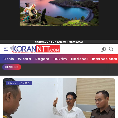
Bisnis
Koran NTT
Bacaan Generasi Cerdas
Wisata
Ragam
Hukrim
Nasional
Internasional
HEADLINE
Haki
SABU RAJUA