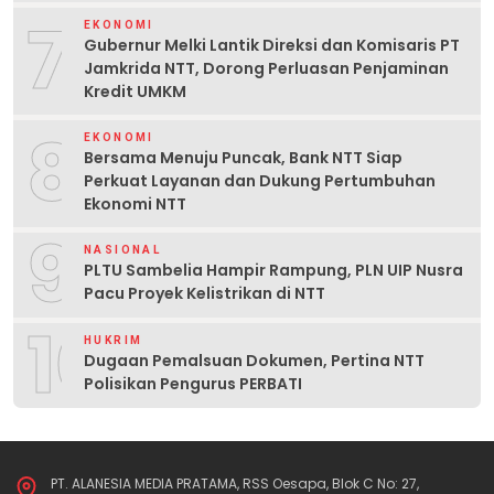
7
EKONOMI
Gubernur Melki Lantik Direksi dan Komisaris PT
Jamkrida NTT, Dorong Perluasan Penjaminan
Kredit UMKM
8
EKONOMI
Bersama Menuju Puncak, Bank NTT Siap
Perkuat Layanan dan Dukung Pertumbuhan
Ekonomi NTT
9
NASIONAL
PLTU Sambelia Hampir Rampung, PLN UIP Nusra
Pacu Proyek Kelistrikan di NTT
10
HUKRIM
Dugaan Pemalsuan Dokumen, Pertina NTT
Polisikan Pengurus PERBATI
PT. ALANESIA MEDIA PRATAMA, RSS Oesapa, Blok C No: 27,