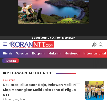
Bisnis
Koran NTT
Bacaan Generasi Cerdas
Wisata
Ragam
Hukrim
Nasional
Internasional
HEADLINE
#RELAWAN MELKI NTT
POLITIK
Deklarasi di Labuan Bajo, Relawan Melki NTT
Siap Menangkan Melki Laka Lena di Pilgub
NTT
2 tahun yang lalu