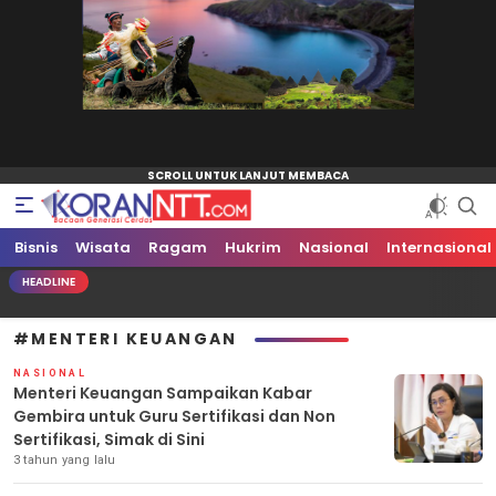
Bisnis
Koran NTT
Bacaan Generasi Cerdas
Wisata
Ragam
Hukrim
Nasional
Internasional
HEADLINE
#MENTERI KEUANGAN
NASIONAL
Menteri Keuangan Sampaikan Kabar
Gembira untuk Guru Sertifikasi dan Non
Sertifikasi, Simak di Sini
3 tahun yang lalu