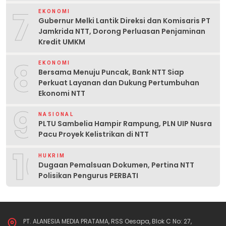
7
EKONOMI
Gubernur Melki Lantik Direksi dan Komisaris PT
Jamkrida NTT, Dorong Perluasan Penjaminan
Kredit UMKM
8
EKONOMI
Bersama Menuju Puncak, Bank NTT Siap
Perkuat Layanan dan Dukung Pertumbuhan
Ekonomi NTT
9
NASIONAL
PLTU Sambelia Hampir Rampung, PLN UIP Nusra
Pacu Proyek Kelistrikan di NTT
10
HUKRIM
Dugaan Pemalsuan Dokumen, Pertina NTT
Polisikan Pengurus PERBATI
PT. ALANESIA MEDIA PRATAMA, RSS Oesapa, Blok C No: 27,