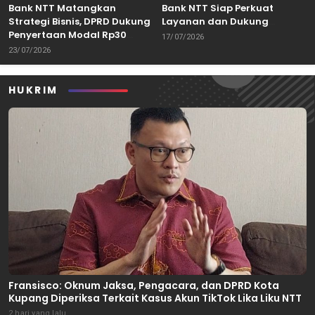
Bank NTT Matangkan
Bank NTT Siap Perkuat
Strategi Bisnis, DPRD Dukung
Layanan dan Dukung
Penyertaan Modal Rp30
Pertumbuhan Ekonomi NTT
17/07/2026
Miliar
23/07/2026
HUKRIM
Fransisco: Oknum Jaksa, Pengacara, dan DPRD Kota
Kupang Diperiksa Terkait Kasus Akun TikTok Lika Liku NTT
2 hari yang lalu