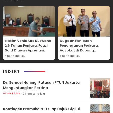
Hakim Vonis Ade Kuswandi
Dugaan Penipuan
2,6 Tahun Penjara, Fauzi
Penanganan Perkara,
Said Djawas Apresiasi
Advokat di Kupang
Putusan
Dilaporkan ke Polda NTT
4 hari yang lalu
5 hari yang lalu
INDEKS
Dr. Semuel Haning: Putusan PTUN Jakarta
Menguntungkan Pertina
21 jam yang lalu
OLAHRAGA
Kontingen Pramuka NTT Siap Unjuk Gigi Di