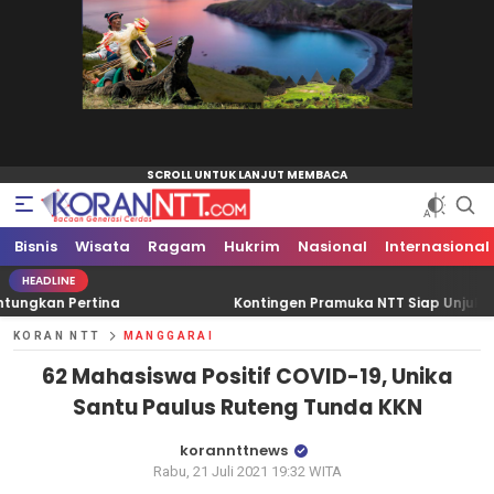
Bisnis
Koran NTT
Bacaan Generasi Cerdas
Wisata
Ragam
Hukrim
Nasional
Internasional
HEADLINE
ina
Kontingen Pramuka NTT Siap Unjuk Gigi Di Jamnas 
KORAN NTT
MANGGARAI
62 Mahasiswa Positif COVID-19, Unika
Santu Paulus Ruteng Tunda KKN
korannttnews
Rabu, 21 Juli 2021 19:32 WITA